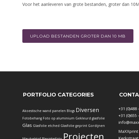
Voor het aanleveren van grote bestanden, groter dan 10MB
UPLOAD BESTANDEN GROTER DAN 10 MB
PORTFOLIO CATEGORIES
CONTA
+31 (0)488 
Diversen
Akoestische wand panelen
Blogs
+31 (0)655 
Fotobehang
Foto op aluminium
Gekleurd glasfolie
info@maxxp
Glas
Glasfolie etched
Glasfolie geprint
Gordijnen
MaXXprint
Projecten
Kerkstraat
Meubelstof
Plexiglasfoto