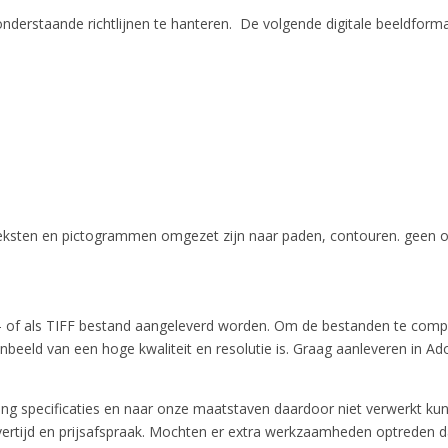
nderstaande richtlijnen te hanteren. De volgende digitale beeldforma
 teksten en pictogrammen omgezet zijn naar paden, contouren. geen ou
 of als TIFF bestand aangeleverd worden. Om de bestanden te comp
bronbeeld van een hoge kwaliteit en resolutie is. Graag aanleveren in A
ng specificaties en naar onze maatstaven daardoor niet verwerkt kun
rtijd en prijsafspraak. Mochten er extra werkzaamheden optreden da