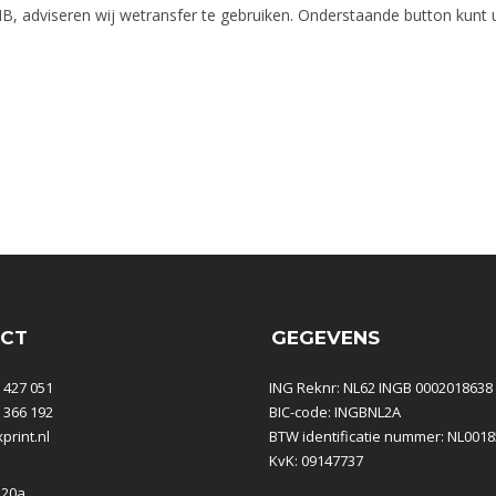
, adviseren wij wetransfer te gebruiken. Onderstaande button kunt u
CT
GEGEVENS
- 427 051
ING Reknr: NL62 INGB 0002018638
- 366 192
BIC-code: INGBNL2A
rint.nl
BTW identificatie nummer: NL001
KvK: 09147737
 20a