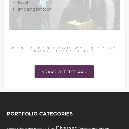
Hotel
Inrichting kantoor
BENT U BENIEUWD WAT HIER DE
KOSTEN VAN ZIJN?
VRAAG OFFERTE AAN
PORTFOLIO CATEGORIES
Diversen
Akoestische wand panelen
Blogs
Fotobehang
Foto op