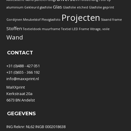
Glas
aluminium
Gekleurd glasfolie
Glasfolie etched
Glasfolie geprint
Projecten
Gordijnen
Meubelstof
Plexiglasfoto
Staand frame
Stoffen
Textieldoek muurframe
Textiel LED Frame
Vitrage, voile
Wand
CONTACT
+31 (0)488 - 427 051
+31 (0)655 - 366 192
info@maxxprint.nl
MaXXprint
Kerkstraat 20a
6673 BN Andelst
GEGEVENS
ING Reknr: NL62 INGB 0002018638