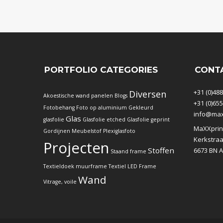
PORTFOLIO CATEGORIES
CONT
+31 (0)488
Diversen
Akoestische wand panelen
Blogs
+31 (0)655
Fotobehang
Foto op aluminium
Gekleurd
info@maxx
Glas
glasfolie
Glasfolie etched
Glasfolie geprint
MaXXprin
Gordijnen
Meubelstof
Plexiglasfoto
Kerkstraa
Projecten
Stoffen
6673 BN A
Staand frame
Textieldoek muurframe
Textiel LED Frame
Wand
Vitrage, voile