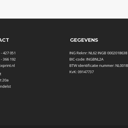
ACT
GEGEVENS
 - 427 051
ING Reknr: NL62 INGB 0002018638
 - 366 192
BIC-code: INGBNL2A
print.nl
BTW identificatie nummer: NL001
KvK: 09147737
t
t 20a
ndelst