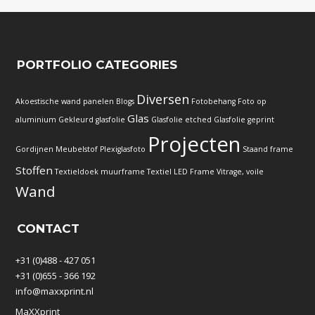
PORTFOLIO CATEGORIES
Diversen
Akoestische wand panelen
Blogs
Fotobehang
Foto op
Glas
aluminium
Gekleurd glasfolie
Glasfolie etched
Glasfolie geprint
Projecten
Gordijnen
Meubelstof
Plexiglasfoto
Staand frame
Stoffen
Textieldoek muurframe
Textiel LED Frame
Vitrage, voile
Wand
CONTACT
+31 (0)488 - 427 051
+31 (0)655 - 366 192
info@maxxprint.nl
MaXXprint