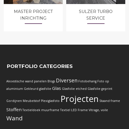
MASTER PROJECT
SULZER TURBO
INRICHTING
SERVICE
PORTFOLIO CATEGORIES
Diversen
Akoestische wand panelen
Blogs
Fotobehang
Foto op
Glas
aluminium
Gekleurd glasfolie
Glasfolie etched
Glasfolie geprint
Projecten
Gordijnen
Meubelstof
Plexiglasfoto
Staand frame
Stoffen
Textieldoek muurframe
Textiel LED Frame
Vitrage, voile
Wand