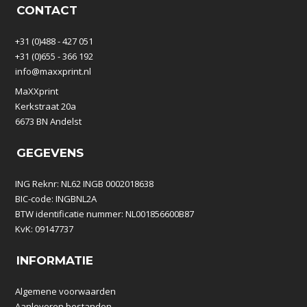
CONTACT
+31 (0)488 - 427 051
+31 (0)655 - 366 192
info@maxxprint.nl
MaXXprint
Kerkstraat 20a
6673 BN Andelst
GEGEVENS
ING Reknr: NL62 INGB 0002018638
BIC-code: INGBNL2A
BTW identificatie nummer: NL001856600B87
KvK: 09147737
INFORMATIE
Algemene voorwaarden
Aanleveren bestanden