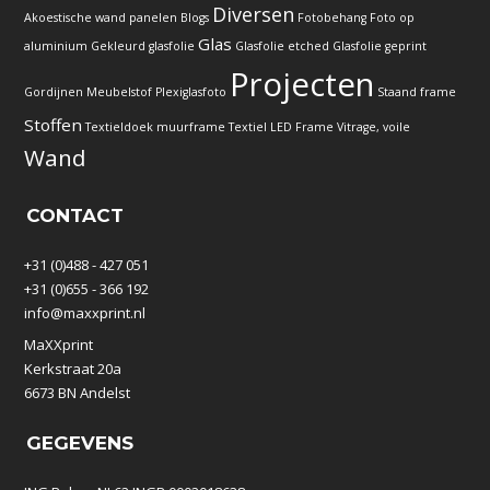
Diversen
Akoestische wand panelen
Blogs
Fotobehang
Foto op
Glas
aluminium
Gekleurd glasfolie
Glasfolie etched
Glasfolie geprint
Projecten
Gordijnen
Meubelstof
Plexiglasfoto
Staand frame
Stoffen
Textieldoek muurframe
Textiel LED Frame
Vitrage, voile
Wand
CONTACT
+31 (0)488 - 427 051
+31 (0)655 - 366 192
info@maxxprint.nl
MaXXprint
Kerkstraat 20a
6673 BN Andelst
GEGEVENS