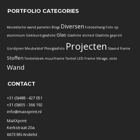
PORTFOLIO CATEGORIES
Diversen
Akoestische wand panelen
Blogs
Fotobehang
Foto op
Glas
aluminium
Gekleurd glasfolie
Glasfolie etched
Glasfolie geprint
Projecten
Gordijnen
Meubelstof
Plexiglasfoto
Staand frame
Stoffen
Textieldoek muurframe
Textiel LED Frame
Vitrage, voile
Wand
CONTACT
+31 (0)488 - 427 051
+31 (0)655 - 366 192
info@maxxprint.nl
MaXXprint
Kerkstraat 20a
6673 BN Andelst