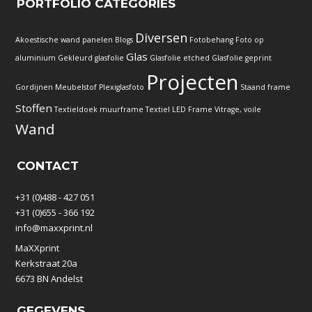
PORTFOLIO CATEGORIES
Diversen
Akoestische wand panelen
Blogs
Fotobehang
Foto op
Glas
aluminium
Gekleurd glasfolie
Glasfolie etched
Glasfolie geprint
Projecten
Gordijnen
Meubelstof
Plexiglasfoto
Staand frame
Stoffen
Textieldoek muurframe
Textiel LED Frame
Vitrage, voile
Wand
CONTACT
+31 (0)488 - 427 051
+31 (0)655 - 366 192
info@maxxprint.nl
MaXXprint
Kerkstraat 20a
6673 BN Andelst
GEGEVENS