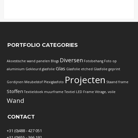
PORTFOLIO CATEGORIES
Diversen
Akoestische wand panelen
Blogs
Fotobehang
Foto op
Glas
aluminium
Gekleurd glasfolie
Glasfolie etched
Glasfolie geprint
Projecten
Gordijnen
Meubelstof
Plexiglasfoto
Staand frame
Stoffen
Textieldoek muurframe
Textiel LED Frame
Vitrage, voile
Wand
CONTACT
+31 (0)488 - 427 051
+31 (0)655 - 366 192