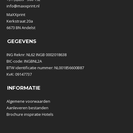
info@maxxprint.nl
MaXXprint
Kerkstraat 20a
6673 BN Andelst
GEGEVENS
ING Reknr: NL62 INGB 0002018638
BIC-code: INGBNL2A
BTW identificatie nummer: NL001856600B87
KvK: 09147737
INFORMATIE
Algemene voorwaarden
Aanleveren bestanden
Brochure inspiratie Hotels