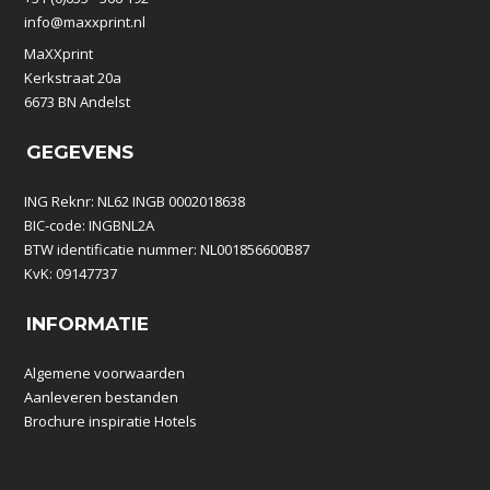
info@maxxprint.nl
MaXXprint
Kerkstraat 20a
6673 BN Andelst
GEGEVENS
ING Reknr: NL62 INGB 0002018638
BIC-code: INGBNL2A
BTW identificatie nummer: NL001856600B87
KvK: 09147737
INFORMATIE
Algemene voorwaarden
Aanleveren bestanden
Brochure inspiratie Hotels