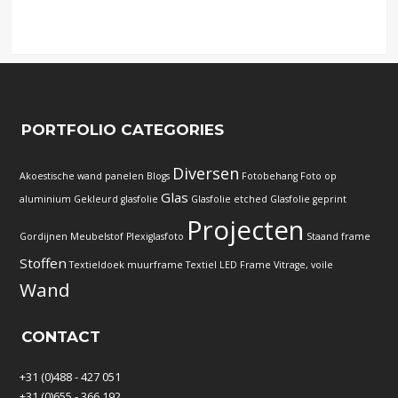
PORTFOLIO CATEGORIES
Diversen
Akoestische wand panelen
Blogs
Fotobehang
Foto op
Glas
aluminium
Gekleurd glasfolie
Glasfolie etched
Glasfolie geprint
Projecten
Gordijnen
Meubelstof
Plexiglasfoto
Staand frame
Stoffen
Textieldoek muurframe
Textiel LED Frame
Vitrage, voile
Wand
CONTACT
+31 (0)488 - 427 051
+31 (0)655 - 366 192