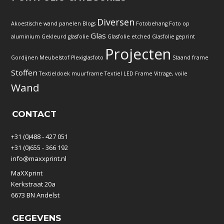
Diversen
Akoestische wand panelen
Blogs
Fotobehang
Foto op
Glas
aluminium
Gekleurd glasfolie
Glasfolie etched
Glasfolie geprint
Projecten
Gordijnen
Meubelstof
Plexiglasfoto
Staand frame
Stoffen
Textieldoek muurframe
Textiel LED Frame
Vitrage, voile
Wand
CONTACT
+31 (0)488 - 427 051
+31 (0)655 - 366 192
info@maxxprint.nl
MaXXprint
Kerkstraat 20a
6673 BN Andelst
GEGEVENS