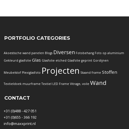
PORTFOLIO CATEGORIES
Diversen
Akoestische wand panelen
Blogs
Fotobehang
Foto op aluminium
Glas
Gekleurd glasfolie
Glasfolie etched
Glasfolie geprint
Gordijnen
Projecten
Stoffen
Meubelstof
Plexiglasfoto
Staand frame
Wand
Textieldoek muurframe
Textiel LED Frame
Vitrage, voile
CONTACT
+31 (0)488 - 427 051
+31 (0)655 - 366 192
info@maxxprint.nl